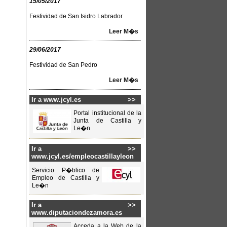
15/05/2017
Festividad de San Isidro Labrador
Leer M�s
29/06/2017
Festividad de San Pedro
Leer M�s
Ir a www.jcyl.es
>>
Portal institucional de la
Junta de Castilla y
Le�n
Ir a
>>
www.jcyl.es/empleocastillayleon
Servicio P�blico de
Empleo de Castilla y
Le�n
Ir a
>>
www.diputaciondezamora.es
Acceda a la Web de la