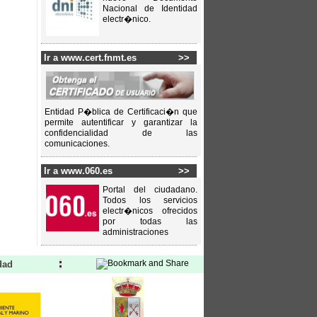
Nacional de Identidad
electr�nico.
Ir a www.cert.fnmt.es
>>
Entidad P�blica de Certificaci�n que
permite autentificar y garantizar la
confidencialidad de las
comunicaciones.
Ir a www.060.es
>>
Portal del ciudadano.
Todos los servicios
electr�nicos ofrecidos
por todas las
administraciones
dad