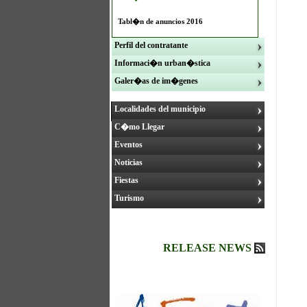
Tabl�n de anuncios 2016
Perfil del contratante
Informaci�n urban�stica
Galer�as de im�genes
Localidades del municipio
C�mo Llegar
Eventos
Noticias
Fiestas
Turismo
RELEASE NEWS