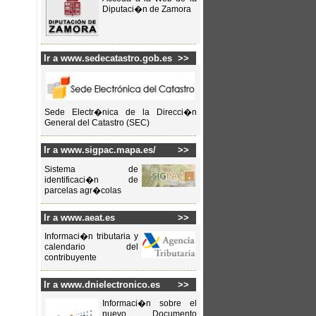
Diputaci�n de Zamora
Ir a www.sedecatastro.gob.es
>>
Sede Electr�nica de la Direcci�n
General del Catastro (SEC)
Ir a www.sigpac.mapa.es/
>>
Sistema de
identificaci�n de
parcelas agr�colas
Ir a www.aeat.es
>>
Informaci�n tributaria y
calendario del
contribuyente
Ir a www.dnielectronico.es
>>
Informaci�n sobre el
nuevo Documento