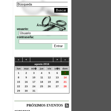
Área privada
usuario:
contraseña:
«
<
>
»
agosto 2016
lun
mar
mi�
jue
vie
s�b
dom
1
2
3
4
5
6
7
8
9
10
11
12
13
14
15
16
17
18
19
20
21
22
23
24
25
26
27
28
29
30
31
PRÓXIMOS EVENTOS