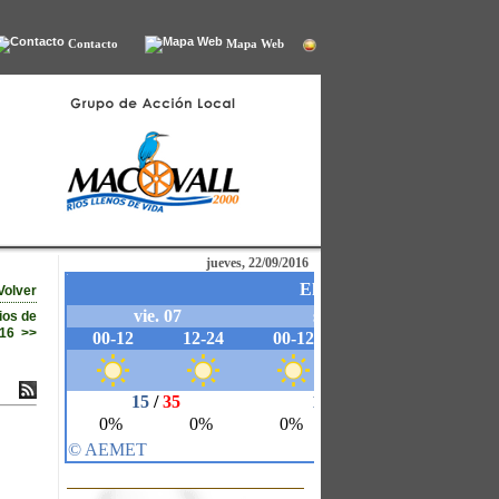
Contacto
Mapa Web
jueves, 22/09/2016
Volver
ios de
16 >>